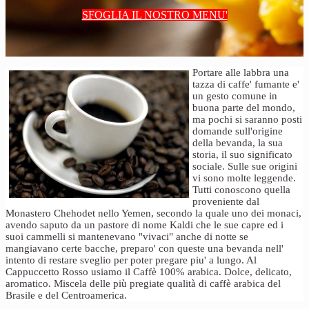
SFOGLIA IL NOSTRO MENU'
Portare alle labbra una
tazza di caffe' fumante e'
un gesto comune in
buona parte del mondo,
ma pochi si saranno posti
domande sull'origine
della bevanda, la sua
storia, il suo significato
sociale. Sulle sue origini
vi sono molte leggende.
Tutti conoscono quella
proveniente dal
Monastero Chehodet nello Yemen, secondo la quale uno dei monaci,
avendo saputo da un pastore di nome Kaldi che le sue capre ed i
suoi cammelli si mantenevano "vivaci" anche di notte se
mangiavano certe bacche, preparo' con queste una bevanda nell'
intento di restare sveglio per poter pregare piu' a lungo. Al
Cappuccetto Rosso usiamo il Caffè 100% arabica. Dolce, delicato,
aromatico. Miscela delle più pregiate qualità di caffè arabica del
Brasile e del Centroamerica.