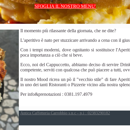
SFOGLIA IL NOSTRO MENU'
Il momento più rilassante della giornata, che ne dite?
L'aperitivo è nato per stuzzicare arrivando a cena con il gius
Con i tempi moderni, dove ognitanto si sostituisce l'Aperit
poca importanza a ciò che si beve.
Ecco, noi del Cappuccetto, abbiamo deciso di servire Drink 
competente, serviti con qualcosa che può piacere a tutti, o
Il nostro Mood ricrea un pò il "vecchio stile" di fare Aperi
in uno dei tanti Ristoranti o Pizzerie vicino alla nostra sple
Per info&prenotazioni : 0381.197.4979
Antica Caffetteria Carrobbio s.n.c - p.i : 02383290182