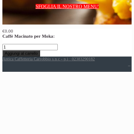
SFOGLIA IL NOSTRO MENU'
€0.00
Caffè Macinato per Moka:
Antica Caffetteria Carrobbio s.n.c - p.i : 02383290182