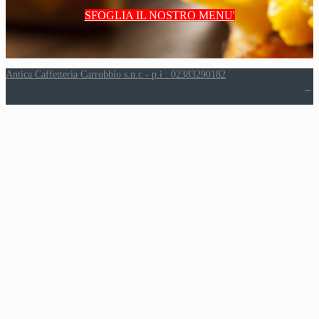
SFOGLIA IL NOSTRO MENU'
Antica Caffetteria Carrobbio s.n.c - p.i : 02383290182