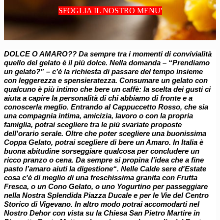
SFOGLIA IL NOSTRO MENU'
DOLCE O AMARO?? Da sempre tra i momenti di convivialità
quello del gelato è il più dolce. Nella domanda – “Prendiamo
un gelato?” – c’è la richiesta di passare del tempo insieme
con leggerezza e spensieratezza. Consumare un gelato con
qualcuno è più intimo che bere un caffè: la scelta dei gusti ci
aiuta a capire la personalità di chi abbiamo di fronte e a
conoscerla meglio. Entrando al Cappuccetto Rosso, che sia
una compagnia intima, amicizia, lavoro o con la propria
famiglia, potrai scegliere tra le più svariate proposte
dell'orario serale. Oltre che poter scegliere una buonissima
Coppa Gelato, potrai scegliere di bere un Amaro. In Italia è
buona abitudine sorseggiare qualcosa per concludere un
ricco pranzo o cena. Da sempre si propina l’idea che a fine
pasto l’amaro aiuti la digestione“. Nelle Calde sere d'Estate
cosa c'è di meglio di una freschissima granita con Frutta
Fresca, o un Cono Gelato, o uno Yogurtino per passeggiare
nella Nostra Splendida Piazza Ducale e per le Vie del Centro
Storico di Vigevano. In altro modo potrai accomodarti nel
Nostro Dehor con vista su la Chiesa San Pietro Martire in