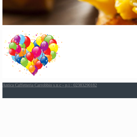
Antica Caffetteria Carrobbio s.n.c - p.i : 02383290182