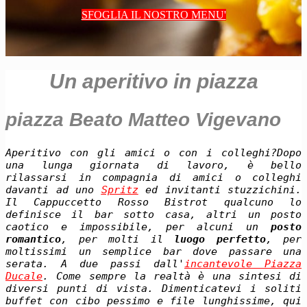
SFOGLIA IL NOSTRO MENU'
Un aperitivo in piazza
piazza Beato Matteo Vigevano
Aperitivo con gli amici o con i colleghi?Dopo
una lunga giornata di lavoro, è bello
rilassarsi in compagnia di amici o colleghi
davanti ad uno
Spritz
ed invitanti stuzzichini.
Il Cappuccetto Rosso Bistrot qualcuno lo
definisce il bar sotto casa, altri un posto
caotico e impossibile, per alcuni un
posto
romantico
, per molti il
luogo perfetto
, per
moltissimi un semplice bar dove passare una
serata. A due passi dall'
incantevole Piazza
Ducale
. Come sempre la realtà è una sintesi di
diversi punti di vista. Dimenticatevi i soliti
buffet con cibo pessimo e file lunghissime, qui