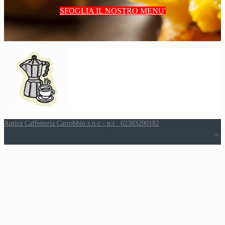
SFOGLIA IL NOSTRO MENU'
Antica Caffetteria Carrobbio s.n.c - p.i : 02383290182